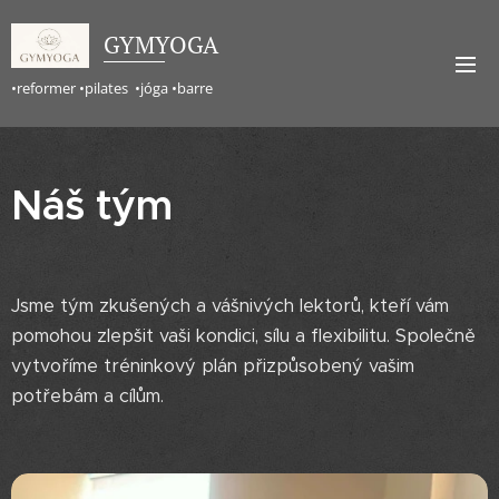
GYMYOGA
•reformer •pilates •jóga •barre
Náš tým
Jsme tým zkušených a vášnivých lektorů, kteří vám
pomohou zlepšit vaši kondici, sílu a flexibilitu. Společně
vytvoříme tréninkový plán přizpůsobený vašim
potřebám a cílům.