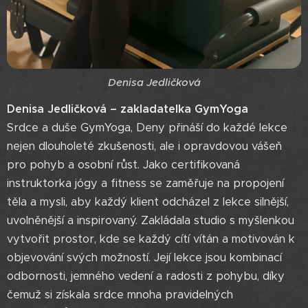
Denisa Jedličková
Denisa Jedličková – zakladatelka GymYoga
Srdce a duše GymYoga, Deny přináší do každé lekce
nejen dlouholeté zkušenosti, ale i opravdovou vášeň
pro pohyb a osobní růst. Jako certifikovaná
instruktorka jógy a fitness se zaměřuje na propojení
těla a mysli, aby každý klient odcházel z lekce silnější,
uvolněnější a inspirovaný. Zakládala studio s myšlenkou
vytvořit prostor, kde se každý cítí vítán a motivován k
objevování svých možností. Její lekce jsou kombinací
odbornosti, jemného vedení a radosti z pohybu, díky
čemuž si získala srdce mnoha pravidelných