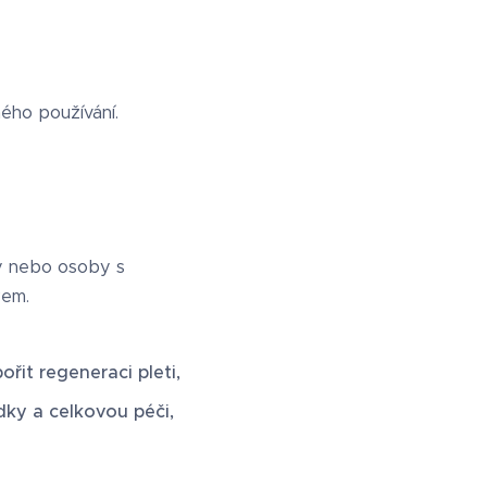
ného používání.
ny nebo osoby s
kem.
řit regeneraci pleti,
edky a celkovou péči,