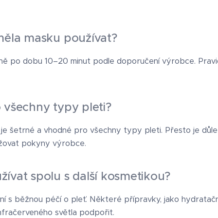
měla masku používat?
ně po dobu 10–20 minut podle doporučení výrobce. Pravidel
 všechny typy pleti?
 je šetrné a vhodné pro všechny typy pleti. Přesto je dů
ržovat pokyny výrobce.
ívat spolu s další kosmetikou?
ní s běžnou péčí o pleť. Některé přípravky, jako hydratač
fračerveného světla podpořit.