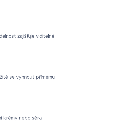
nost zajišťuje viditelné
ležité se vyhnout přímému
ní krémy nebo séra,