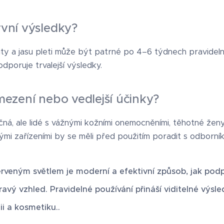
rvní výsledky?
icity a jasu pleti může být patrné po 4–6 týdnech pravidel
poruje trvalejší výsledky.
omezení nebo vedlejší účinky?
á, ale lidé s vážnými kožními onemocněními, těhotné že
ými zařízeními by se měli před použitím poradit s odborní
rveným světlem je moderní a efektivní způsob, jak podpo
dravý vzhled. Pravidelné používání přináší viditelné výsl
ii a kosmetiku.
.