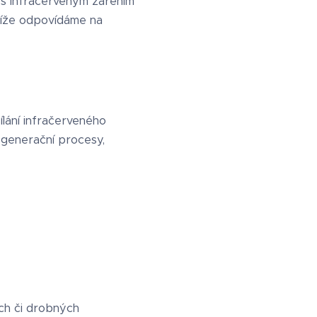
y s infračerveným zářením
 Níže odpovídáme na
ílání infračerveného
egenerační procesy,
ch či drobných