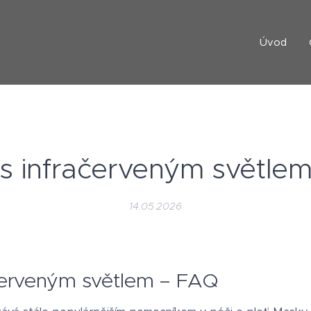
Úvod
s infračerveným světle
14.05.2026
červeným světlem – FAQ