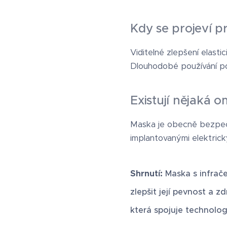
Kdy se projeví p
Viditelné zlepšení elast
Dlouhodobé používání pod
Existují nějaká 
Maska je obecně bezpečn
implantovanými elektrick
Shrnutí:
Maska s infrače
zlepšit její pevnost a z
která spojuje technolog