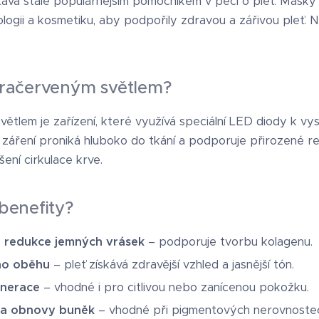
stává stále populárnějším pomocníkem v péči o pleť. Mask
logii a kosmetiku, aby podpořily zdravou a zářivou pleť.
nfračerveným světlem?
ětlem je zařízení, které využívá speciální LED diody k vys
 záření proniká hluboko do tkání a podporuje přirozené r
šení cirkulace krve.
 benefity?
a redukce jemných vrásek
– podporuje tvorbu kolagenu.
ího oběhu
– pleť získává zdravější vzhled a jasnější tón.
enerace
– vhodné i pro citlivou nebo zanícenou pokožku.
 a obnovy buněk
– vhodné při pigmentových nerovnoste