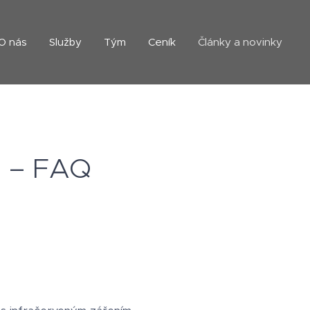
O nás
Služby
Tým
Ceník
Články a novinky
m – FAQ