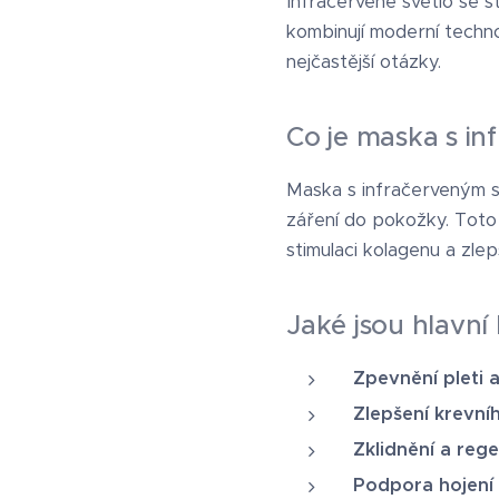
Infra­červené světlo se 
kombinují moderní techno
nejčastější otázky.
Co je maska s i
Maska s infračerveným sv
záření do pokožky. Toto
stimulaci kolagenu a zlep
Jaké jsou hlavní
Zpevnění pleti 
Zlepšení krevn
Zklidnění a reg
Podpora hojení