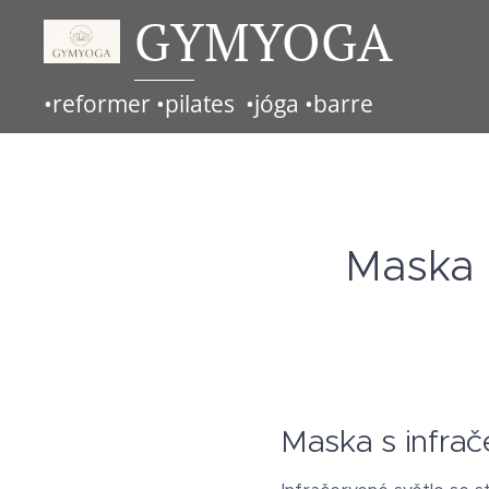
GYMYOGA
•reformer •pilates •jóga •barre
Maska 
Maska s infra