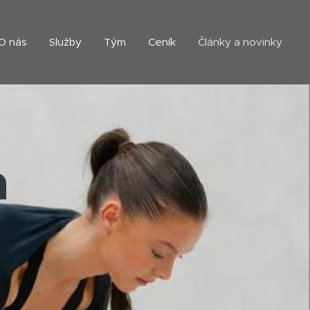
O nás
Služby
Tým
Ceník
Články a novinky
a