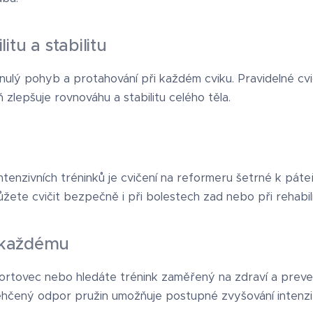
litu a stabilitu
ulý pohyb a protahování při každém cviku. Pravidelné cvi
 zlepšuje rovnováhu a stabilitu celého těla.
ntenzivních tréninků je cvičení na reformeru šetrné k páte
te cvičit bezpečně i při bolestech zad nebo při rehabili
e každému
portovec nebo hledáte trénink zaměřený na zdraví a preve
lehčený odpor pružin umožňuje postupné zvyšování intenzi