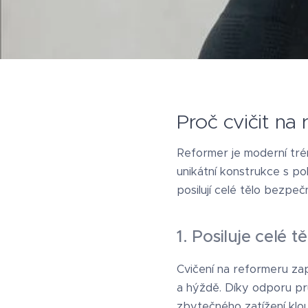
Proč cvičit na
Reformer je moderní tréni
unikátní konstrukce s po
posilují celé tělo bezpeč
1. Posiluje celé tě
Cvičení na reformeru zap
a hýždě. Díky odporu pr
zbytečného zatížení klo