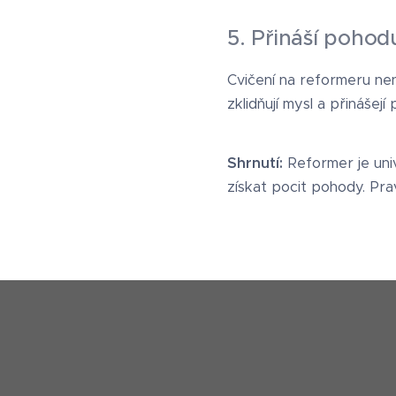
5. Přináší pohod
Cvičení na reformeru nen
zklidňují mysl a přinášejí
Shrnutí:
Reformer je unive
získat pocit pohody. Prav