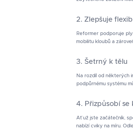
2. Zlepšuje flexibi
Reformer podporuje plyn
mobilitu kloubů a zároveň
3. Šetrný k tělu
Na rozdíl od některých i
podpůrnému systému může
4. Přizpůsobí s
Ať už jste začátečník, s
nabízí cviky na míru. Od