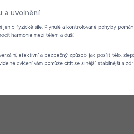
u a uvolnění
í jen o fyzické síle. Plynulé a kontrolované pohyby pomáhaj
 pocit harmonie mezi tělem a duší.
rzální, efektivní a bezpečný způsob, jak posílit tělo, zlepši
idelné cvičení vám pomůže cítit se silnější, stabilnější a zd