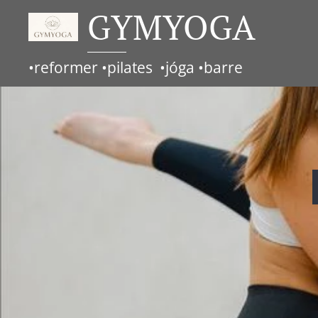
GYMYOGA
•reformer •pilates •jóga •barre