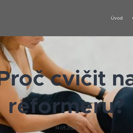
Úvod
Proč cvičit n
reformeru?
14.05.2026