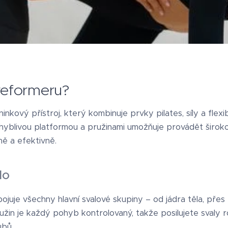
 reformeru?
nkový přístroj, který kombinuje prvky pilates, síly a flexi
hyblivou platformou a pružinami umožňuje provádět široko
ně a efektivně.
lo
ojuje všechny hlavní svalové skupiny – od jádra těla, přes
užin je každý pohyb kontrolovaný, takže posilujete svaly
ubů.